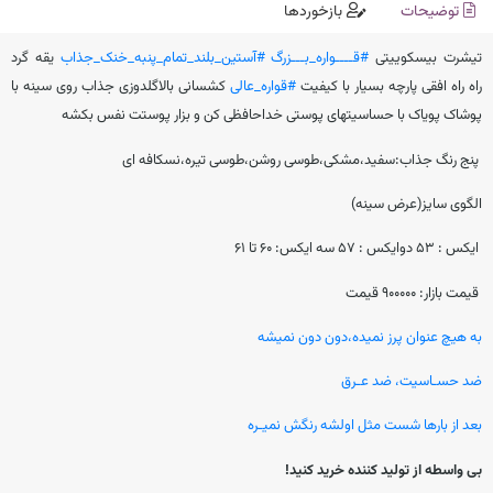
توضیحات
بازخوردها
تیشرت بیسکوییتی
#قــــواره_بـــزرگ
#آستین_بلند_تمام_پنبه_خنک_جذاب
یقه گرد
راه راه افقی پارچه بسیار با کیفیت
#قواره_عالی
کشسانی بالاگلدوزی جذاب روی سینه
با
پوشاک پویاک با حساسیتهای پوستی خداحافظی کن و بزار پوستت نفس بکشه
پنج رنگ جذاب:سفید،مشکی،طوسی روشن،طوسی تیره،نسکافه ای
الگوی سایز(عرض سینه)
ایکس : 53 دوایکس : 57 سه ایکس: 60 تا 61
قیمت بازار: 900000 قیمت
به هیچ عنوان پرز نمیده،دون دون نمیشه
ضد حسـاسیت، ضد عـرق
بعد از بارها شست مثل اولشه رنگش نمیـره
بی واسطه از تولید کننده خرید کنید!