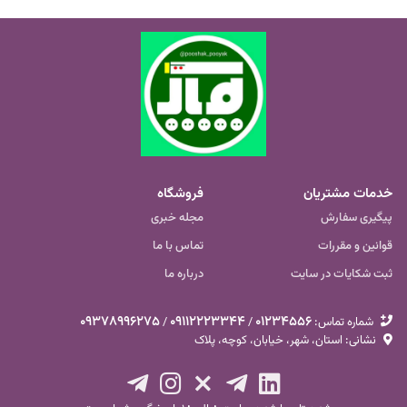
خوش‌فرم
بر
خدمات مشتریان
فروشگاه
پیگیری سفارش
مجله خبری
قوانین و مقررات
تماس با ما
ثبت شکایات در سایت
درباره ما
09378996275
09112223344
01234556
شماره تماس‌:
/
/
نشانی: استان، شهر، خیابان، کوچه، پلاک