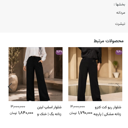
بخشها :
مردانه
تیشرت
محصولات مرتبط
58
%39
%40
3,000,000
3,000,000
شلوار ریو کت کنزو
شلوار اسلپ لینن
ت
1,840,000
1,790,000
تومان
تومان
زنانه مشکی | پارچه
زنانه بگ | خنک و
مر
کجراه | خنک و
سبک و راحت|
ر