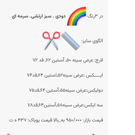
در ۳رنگ
دودی
. سبز ارتشی. سرمه ای
الگوی سایز:
لارج: عرض سینه 50, آستین 62, قد 72
ایـــــکس :عرض سینه52,استین 64,قد74
دوایکس:عرض سینه55،آستین 64,قد75
سه ایکس:عرض سینه58,آستین64,قد78
قیمت بازار: 950/000 به_بالا
قیمت پویاک: 437 ه ت