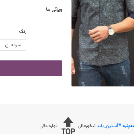
ویژگی ها
رنگ
پنبه
#آستین_بلند
تنخورعالی
قواره عالی