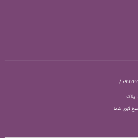
/
091122
 پلاک
 چهارشنبه ساعت ۸ الی ۱۸ پاسخ گوی شما