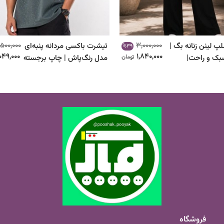
,500,000
3,000,000
پ لینن زنانه بگ |
تیشرت باکسی مردانه پنبه‌ای
%39
,049,000
1,840,000
بک و راحت|
تومان
مدل رنگ‌پاش | چاپ برجسته
| کد ۱۰۴۵
فروشگاه