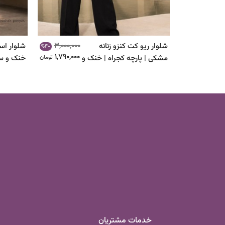
3,000,000
شلوار ریو کت کنزو زنانه
شلوار اسل
%40
1,790,000
مشکی | پارچه کجراه | خنک و
تومان
خنک و س
خوش‌فرم
خدمات مشتریان