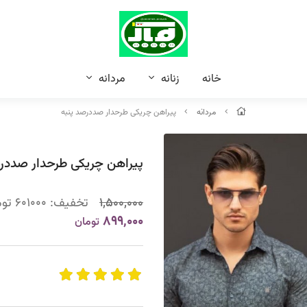
خانه
زنانه
مردانه
مردانه
پیراهن چریکی طرحدار صددرصد پنبه
پیراهن چریکی طرحدار صددرص
1,500,000
تخفیف:
601000
توم
899,000
تومان