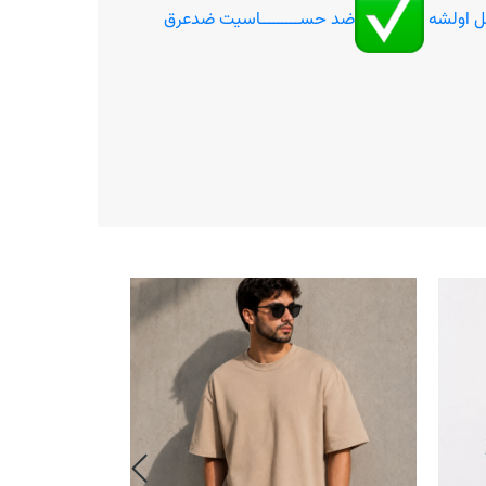
ل اولشه
ضد حســـــــــاسیت ضدعرق