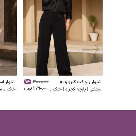
3,000,000
شلوار ریو کت کنزو زنانه
شلوار اسل
%40
1,790,000
مشکی | پارچه کجراه | خنک و
تومان
خنک و س
خوش‌فرم