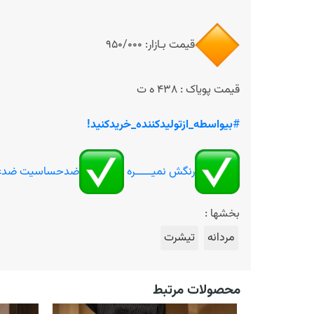
قیمت بـازار: 950/000
قیمت پویاک : 438 ه ت
#
بیواسطه_ازتولیدکننده_خریدکنید!
رنگش نمیــــــره
ضدحساسیت ضدع
بخشها :
مردانه
تیشرت
محصولات مرتبط