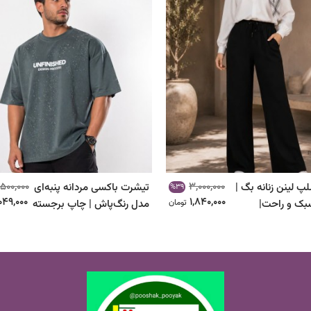
,500,000
3,000,000
پ لینن زنانه بگ |
تیشرت باکسی مردانه پنبه‌ای
%39
,049,000
1,840,000
بک و راحت|
تومان
مدل رنگ‌پاش | چاپ برجسته
| کد ۱۰۴۵