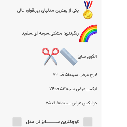
یکی از بهترین مدلهای روز،قواره عالی
رنگبندی: مشکی.سرمه ای.سفید
الگوی سایز
لارج عرض سینه51 قد 73
ایکس عرض سینه53 قد74
دوایکس عرض سینه55 قد75
کوچکترین ســـــــــایز تن مدل