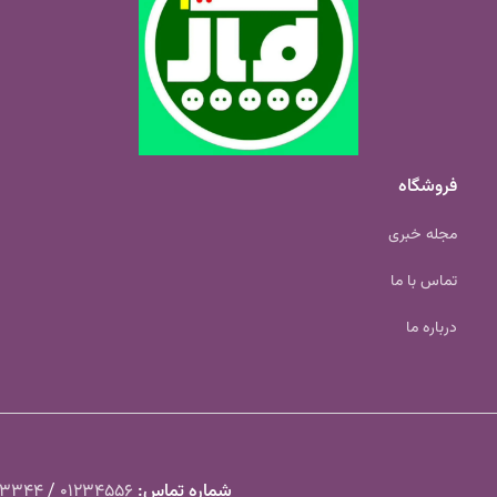
فروشگاه
مجله خبری
تماس با ما
درباره ما
شماره تماس‌:
01234556
/
23344