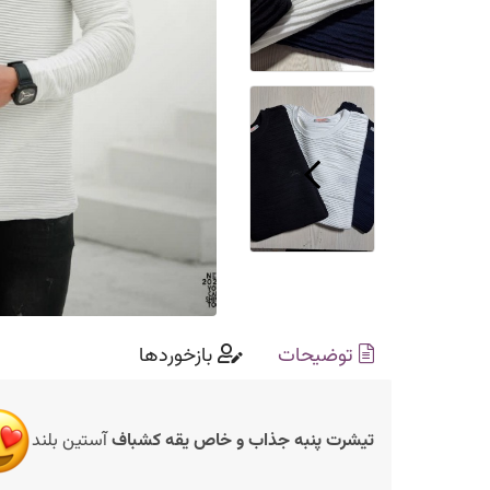
توضیحات
بازخوردها
تیشرت پنبه جذاب و خاص
یقه کشباف
آستین بلند