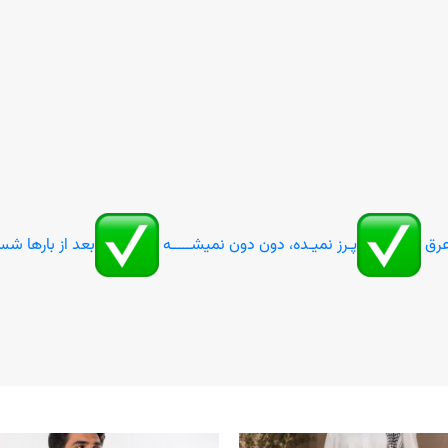
رق
پـرز نمیـده، دون دون نمیشـــــه
بعد از بارها ش