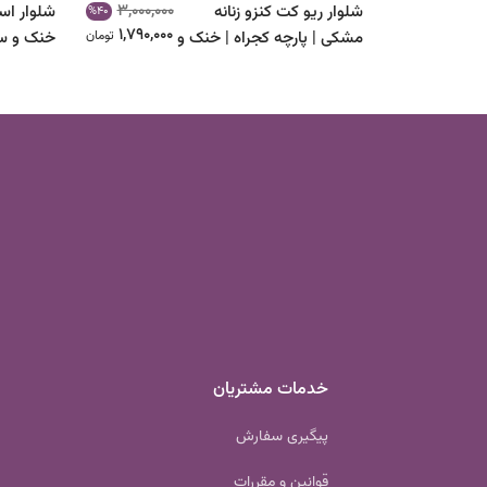
3,000,000
شلوار ریو کت کنزو زنانه
شلوار اسل
%40
1,790,000
مشکی | پارچه کجراه | خنک و
تومان
خنک و س
خوش‌فرم
خدمات مشتریان
پیگیری سفارش
قوانین و مقررات