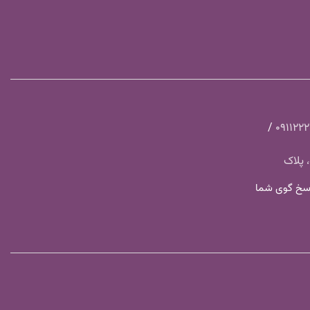
/
091122
 پلاک
 چهارشنبه ساعت ۸ الی ۱۸ پاسخ گوی شما