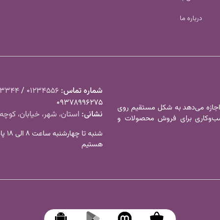
درباره ما
شماره تماس‌:
01234556
/
23344
09378996275
 اجازه می‌دهد به شکل مستقیم روی
نشانی:
استان، شهر، خیابان، کوچه،
کسب‌و‌کاری برای فروش محصولات و
شنبه تا
هستیم