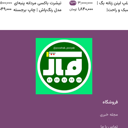
,500,000
3,000,000
پ لینن زنانه بگ |
تیشرت باکسی مردانه پنبه‌ای
%39
,049,000
1,840,000
بک و راحت|
تومان
مدل رنگ‌پاش | چاپ برجسته
| کد ۱۰۴۵
فروشگاه
مجله خبری
تماس با ما