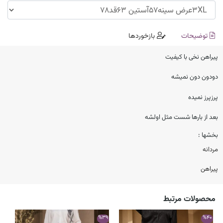
توضیحات
بازخوردها
پیراهن نخی با کیفیت
دودون دون نمیشه
پرزپرز نمیده
بعد از بارها شست مثل اولشه
بخشها :
مردانه
پیراهن
محصولات مرتبط
58
%39
%40