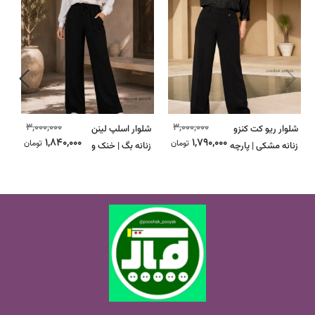
3,000,000
3,000,000
شلوار ریو کت کنزو
شلوار اسلپ لینن
ت
1,840,000
1,790,000
تومان
تومان
زنانه مشکی | پارچه
زنانه بگ | خنک و
مر
کجراه | خنک و
سبک و راحت|
ر
خوش‌فرم
بر