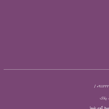
/
091122
 پلاک
 چهارشنبه ساعت ۸ الی ۱۸ پاسخ گوی شما