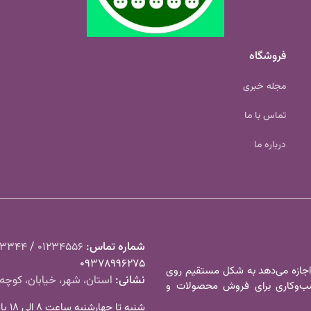
فروشگاه
مجله خبری
تماس با ما
درباره ما
شماره تماس‌:
01234556
/
23344
09378996275
 اجازه می‌دهد به شکل مستقیم روی
نشانی:
استان، شهر، خیابان، کوچه،
کسب‌و‌کاری برای فروش محصولات و
شنبه تا