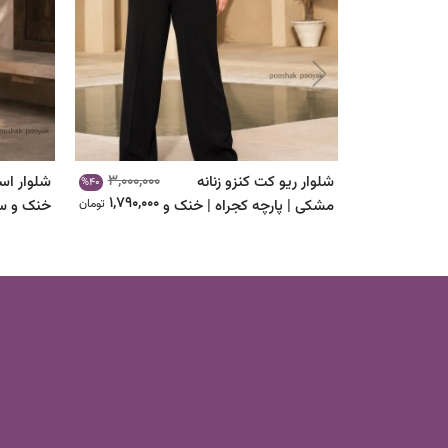
3,000,000
شلوار ریو کت کنزو زنانه
شلوار اسل
%40
1,790,000
مشکی | پارچه کجراه | خنک و
تومان
خنک و س
خوش‌فرم