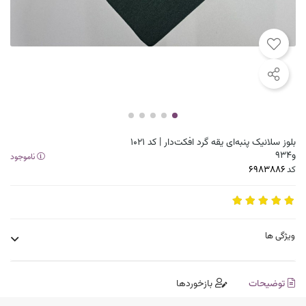
بلوز سلانیک پنبه‌ای یقه گرد افکت‌دار | کد 1021
و934
ناموجود
کد
ویژگی ها
توضیحات
بازخوردها