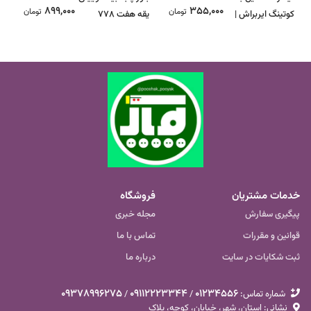
899,000
355,000
تومان
تومان
کوتینگ ایربراش |
یقه هفت ۷۷۸
نی
دمپا چاکدار | تنخور
مر
عالی|اقتصادی
کا
خدمات مشتریان
فروشگاه
پیگیری سفارش
مجله خبری
قوانین و مقررات
تماس با ما
ثبت شکایات در سایت
درباره ما
09378996275
09112223344
01234556
شماره تماس‌:
/
/
نشانی: استان، شهر، خیابان، کوچه، پلاک